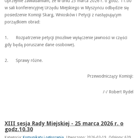
Uprzejmie zawiadamiam, że w dniu 23 marca 2026 r. o godz. 11.00
w sali konferencyjnej Urzędu Miejskiego w Myszyńcu odbędzie się
posiedzenie Komisji Skarg, Wniosków i Petycji z następującym
porządkiem obrad:
1. Rozpatrzenie petycji (możliwe wyłączenie jawności w części
gdy będą poruszane dane osobowe).
2. Sprawy różne.
Przewodniczący Komisji:
/-/ Robert Rydel
XIII sesja Rady Miejskiej - 25 marca 2026 r. o
godz.10.30
Kategoria:
Komunikaty i ogłoszenia
Utworzono: 2026-03-19
Odsłony: 639