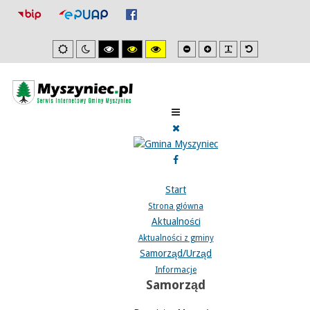
Mniejsza
Zwiększona
PLG_SYSTEM_J
Domyślna
Ustawienia
Tryb
Wysoki
Wysoki
Wysoki
czcionka
czcionka
czcionka
domyslne
nocny
kontrast
kontrast
kontrast
tryb
tryb
tryb
czarno/biały.
czarno/
żółto/czarny.
żółty.
Start
Strona główna
Aktualności
Aktualności z gminy
Samorząd/Urząd
Informacje
Samorząd