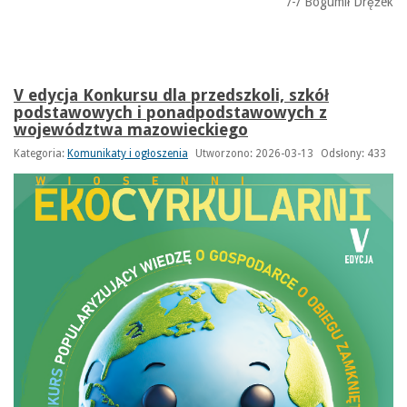
/-/ Bogumił Drężek
V edycja Konkursu dla przedszkoli, szkół
podstawowych i ponadpodstawowych z
województwa mazowieckiego
Kategoria:
Komunikaty i ogłoszenia
Utworzono: 2026-03-13
Odsłony: 433