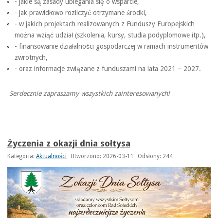
- jakie są zasady ubiegania się o wsparcie,
- jak prawidłowo rozliczyć otrzymane środki,
- w jakich projektach realizowanych z Funduszy Europejskich
można wziąć udział (szkolenia, kursy, studia podyplomowe itp.),
- finansowanie działalności gospodarczej w ramach instrumentów
zwrotnych,
- oraz informacje związane z funduszami na lata 2021 – 2027.
Serdecznie zapraszamy wszystkich zainteresowanych!
Życzenia z okazji dnia sołtysa
Kategoria:
Aktualności
Utworzono: 2026-03-11
Odsłony: 244