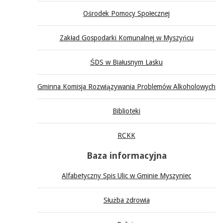
Ośrodek Pomocy Społecznej
Zakład Gospodarki Komunalnej w Myszyńcu
ŚDS w Białusnym Lasku
Gminna Komisja Rozwiązywania Problemów Alkoholowych
Biblioteki
RCKK
Baza informacyjna
Alfabetyczny Spis Ulic w Gminie Myszyniec
Służba zdrowia