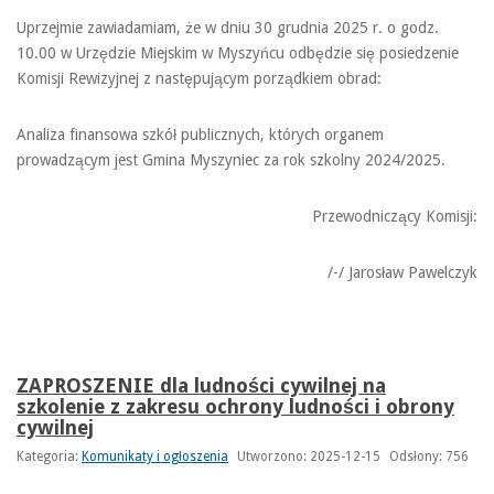
Uprzejmie zawiadamiam, że w dniu 30 grudnia 2025 r. o godz.
10.00 w Urzędzie Miejskim w Myszyńcu odbędzie się posiedzenie
Komisji Rewizyjnej z następującym porządkiem obrad:
Analiza finansowa szkół publicznych, których organem
prowadzącym jest Gmina Myszyniec za rok szkolny 2024/2025.
Przewodniczący Komisji:
/-/ Jarosław Pawelczyk
ZAPROSZENIE dla ludności cywilnej na
szkolenie z zakresu ochrony ludności i obrony
cywilnej
Kategoria:
Komunikaty i ogłoszenia
Utworzono: 2025-12-15
Odsłony: 756