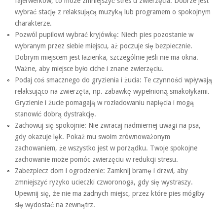
fajerwerków, co może zmniejszyć stres u zwierzęcia. Dobrze jest
wybrać stację z relaksującą muzyką lub programem o spokojnym
charakterze.
Pozwól pupilowi wybrać kryjówkę: Niech pies pozostanie w
wybranym przez siebie miejscu, aż poczuje się bezpiecznie.
Dobrym miejscem jest łazienka, szczególnie jeśli nie ma okna.
Ważne, aby miejsce było ciche i znane zwierzęciu.
Podaj coś smacznego do gryzienia i żucia: Te czynności wpływają
relaksująco na zwierzęta, np. zabawkę wypełnioną smakołykami.
Gryzienie i żucie pomagają w rozładowaniu napięcia i mogą
stanowić dobrą dystrakcję.
Zachowuj się spokojnie: Nie zwracaj nadmiernej uwagi na psa,
gdy okazuje lęk. Pokaż mu swoim zrównoważonym
zachowaniem, że wszystko jest w porządku. Twoje spokojne
zachowanie może pomóc zwierzęciu w redukcji stresu.
Zabezpiecz dom i ogrodzenie: Zamknij bramę i drzwi, aby
zmniejszyć ryzyko ucieczki czworonoga, gdy się wystraszy.
Upewnij się, że nie ma żadnych miejsc, przez które pies mógłby
się wydostać na zewnątrz.