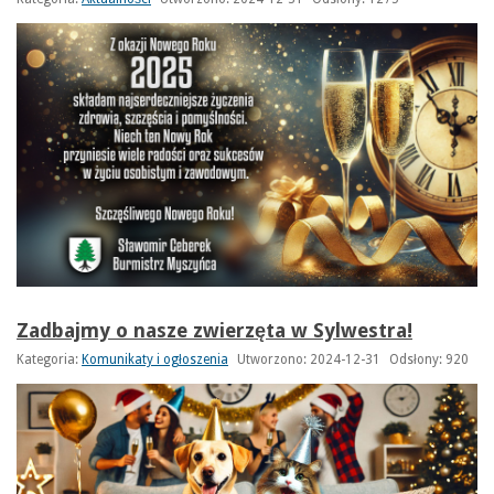
Zadbajmy o nasze zwierzęta w Sylwestra!
Kategoria:
Komunikaty i ogłoszenia
Utworzono: 2024-12-31
Odsłony: 920