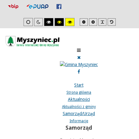
Mniejsza
Zwiększona
PLG_SYSTEM_J
Domyślna
Ustawienia
Tryb
Wysoki
Wysoki
Wysoki
czcionka
czcionka
czcionka
domyslne
nocny
kontrast
kontrast
kontrast
tryb
tryb
tryb
czarno/biały.
czarno/
żółto/czarny.
żółty.
Start
Strona główna
Aktualności
Aktualności z gminy
Samorząd/Urząd
Informacje
Samorząd