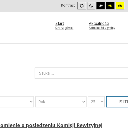
Ustawienia
Tryb
Wysoki
Wysoki
Wys
Kontrast
domyslne
nocny
kontrast
kontrast
kon
tryb
tryb
try
czarno/biały.
czarno/
żół
żółty.
Start
Aktualności
Strona główna
Aktualności z gminy
FILT
omienie o posiedzeniu Komisji Rewizyjnej