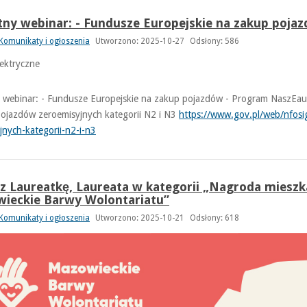
tny webinar: - Fundusze Europejskie na zakup poj
Komunikaty i ogłoszenia
Utworzono: 2025-10-27
Odsłony: 586
 webinar: - Fundusze Europejskie na zakup pojazdów - Program NaszEa
pojazdów zeroemisyjnych kategorii N2 i N3
https://www.gov.pl/web/nfosi
jnych-kategorii-n2-i-n3
z Laureatkę, Laureata w kategorii „Nagroda miesz
ieckie Barwy Wolontariatu”
Komunikaty i ogłoszenia
Utworzono: 2025-10-21
Odsłony: 618