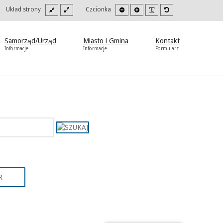
Szeroki
Stały
Mniejsza
Zwiększona
PLG_SYSTEM_JMFR
Domyślna
oki
Układ strony
Czcionka
szablon
szablon
czcionka
czcionka
czcionka
trast
b
to/czarny.
Samorząd/Urząd
Miasto i Gmina
Kontakt
Informacje
Informacje
Formularz
R