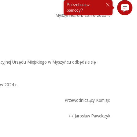
Potrzebujesz
pomocy?
Myszyniec, dn. 23.10.2025 r.
encyjnej Urzędu Miejskiego w Myszyńcu odbędzie się
w 2024 r.
Przewodniczący Komisji:
/-/ Jarosław Pawelczyk