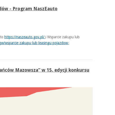
azdów - Program NaszEauto
uto
https://naszeauto.gov.pl/
i Wsparcie zakupu lub
gw/wsparcie-zakupu-lub-leasingu-pojazdow-
kańców Mazowsza” w 15. edycji konkursu