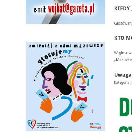
KIEDY
Głosowani
KTO M
W głosowa
„Mazowiec
Uwaga!
Kategoria: