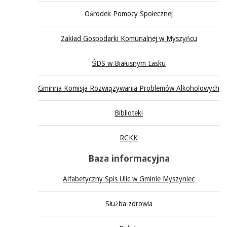
Ośrodek Pomocy Społecznej
Zakład Gospodarki Komunalnej w Myszyńcu
ŚDS w Białusnym Lasku
Gminna Komisja Rozwiązywania Problemów Alkoholowych
Biblioteki
RCKK
Baza informacyjna
Alfabetyczny Spis Ulic w Gminie Myszyniec
Służba zdrowia