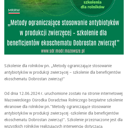
Szkolenie dla rolników pn. „Metody ograniczające stosowanie
antybiotyków w produkcji zwierzęcej – szkolenie dla beneficjentów
ekoschematu Dobrostan zwierząt”
Od dnia 12.06.2024 r. uruchomione zostało na stronie internetowej
Mazowieckiego Ośrodka Doradztwa Rolniczego bezpłatne szkolenie
ekranowe dla rolników pn."Metody ograniczające stosowanie
antybiotyków w produkcji zwierzęcej -szkolenie dla beneficjentów
ekoschematu Dobrostan zwierząt". Szkolenie przeznaczone jest dla
wszystkich rolników realizujących interwencję dotyczącą