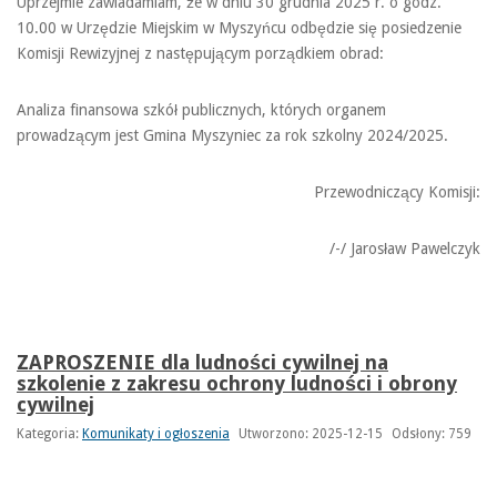
Uprzejmie zawiadamiam, że w dniu 30 grudnia 2025 r. o godz.
10.00 w Urzędzie Miejskim w Myszyńcu odbędzie się posiedzenie
Komisji Rewizyjnej z następującym porządkiem obrad:
Analiza finansowa szkół publicznych, których organem
prowadzącym jest Gmina Myszyniec za rok szkolny 2024/2025.
Przewodniczący Komisji:
/-/ Jarosław Pawelczyk
ZAPROSZENIE dla ludności cywilnej na
szkolenie z zakresu ochrony ludności i obrony
cywilnej
Kategoria:
Komunikaty i ogłoszenia
Utworzono: 2025-12-15
Odsłony: 759