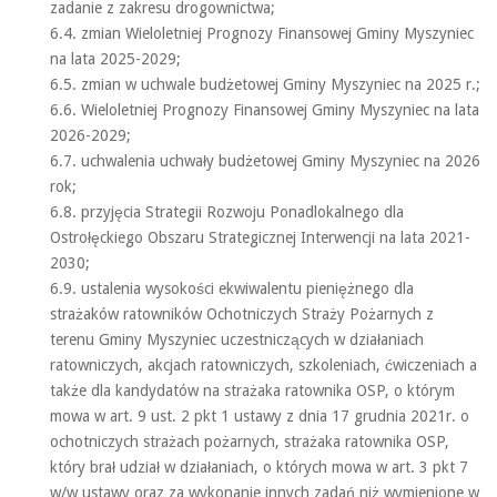
zadanie z zakresu drogownictwa;
6.4. zmian Wieloletniej Prognozy Finansowej Gminy Myszyniec
na lata 2025-2029;
6.5. zmian w uchwale budżetowej Gminy Myszyniec na 2025 r.;
6.6. Wieloletniej Prognozy Finansowej Gminy Myszyniec na lata
2026-2029;
6.7. uchwalenia uchwały budżetowej Gminy Myszyniec na 2026
rok;
6.8. przyjęcia Strategii Rozwoju Ponadlokalnego dla
Ostrołęckiego Obszaru Strategicznej Interwencji na lata 2021-
2030;
6.9. ustalenia wysokości ekwiwalentu pieniężnego dla
strażaków ratowników Ochotniczych Straży Pożarnych z
terenu Gminy Myszyniec uczestniczących w działaniach
ratowniczych, akcjach ratowniczych, szkoleniach, ćwiczeniach a
także dla kandydatów na strażaka ratownika OSP, o którym
mowa w art. 9 ust. 2 pkt 1 ustawy z dnia 17 grudnia 2021r. o
ochotniczych strażach pożarnych, strażaka ratownika OSP,
który brał udział w działaniach, o których mowa w art. 3 pkt 7
w/w ustawy oraz za wykonanie innych zadań niż wymienione w