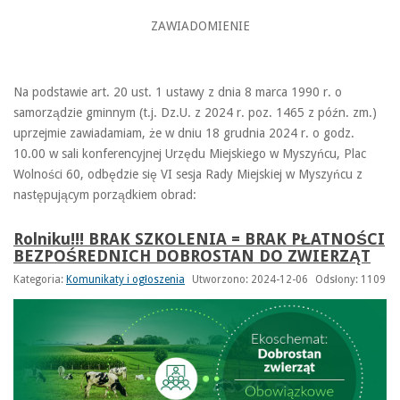
ZAWIADOMIENIE
Na podstawie art. 20 ust. 1 ustawy z dnia 8 marca 1990 r. o
samorządzie gminnym (t.j. Dz.U. z 2024 r. poz. 1465 z późn. zm.)
uprzejmie zawiadamiam, że w dniu 18 grudnia 2024 r. o godz.
10.00 w sali konferencyjnej Urzędu Miejskiego w Myszyńcu, Plac
Wolności 60, odbędzie się VI sesja Rady Miejskiej w Myszyńcu z
następującym porządkiem obrad:
Rolniku!!! BRAK SZKOLENIA = BRAK PŁATNOŚCI
BEZPOŚREDNICH DOBROSTAN DO ZWIERZĄT
Kategoria:
Komunikaty i ogłoszenia
Utworzono: 2024-12-06
Odsłony: 1109