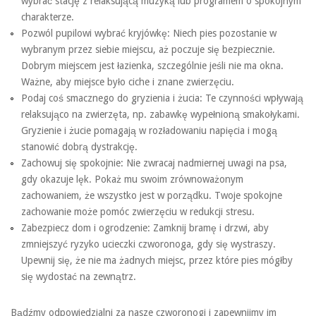
wybrać stację z relaksującą muzyką lub programem o spokojnym
charakterze.
Pozwól pupilowi wybrać kryjówkę: Niech pies pozostanie w
wybranym przez siebie miejscu, aż poczuje się bezpiecznie.
Dobrym miejscem jest łazienka, szczególnie jeśli nie ma okna.
Ważne, aby miejsce było ciche i znane zwierzęciu.
Podaj coś smacznego do gryzienia i żucia: Te czynności wpływają
relaksująco na zwierzęta, np. zabawkę wypełnioną smakołykami.
Gryzienie i żucie pomagają w rozładowaniu napięcia i mogą
stanowić dobrą dystrakcję.
Zachowuj się spokojnie: Nie zwracaj nadmiernej uwagi na psa,
gdy okazuje lęk. Pokaż mu swoim zrównoważonym
zachowaniem, że wszystko jest w porządku. Twoje spokojne
zachowanie może pomóc zwierzęciu w redukcji stresu.
Zabezpiecz dom i ogrodzenie: Zamknij bramę i drzwi, aby
zmniejszyć ryzyko ucieczki czworonoga, gdy się wystraszy.
Upewnij się, że nie ma żadnych miejsc, przez które pies mógłby
się wydostać na zewnątrz.
Bądźmy odpowiedzialni za nasze czworonogi i zapewnijmy im