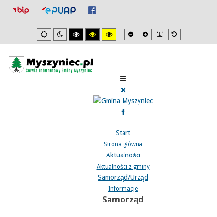
Mniejsza
Zwiększona
PLG_SYSTEM_J
Domyślna
Ustawienia
Tryb
Wysoki
Wysoki
Wysoki
czcionka
czcionka
czcionka
domyslne
nocny
kontrast
kontrast
kontrast
tryb
tryb
tryb
czarno/biały.
czarno/
żółto/czarny.
żółty.
Start
Strona główna
Aktualności
Aktualności z gminy
Samorząd/Urząd
Informacje
Samorząd