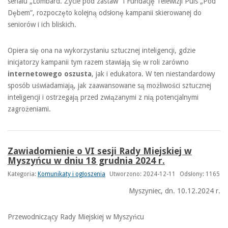
serialu „Lombard. Życie pod zastaw” i Fundację Telewizji Puls „Pod
Dębem”, rozpoczęto kolejną odsłonę kampanii skierowanej do
seniorów i ich bliskich.
Opiera się ona na wykorzystaniu sztucznej inteligencji, gdzie
inicjatorzy kampanii tym razem stawiają się w roli zarówno
internetowego oszusta
, jak i edukatora. W ten niestandardowy
sposób uświadamiają, jak zaawansowane są możliwości sztucznej
inteligencji i ostrzegają przed związanymi z nią potencjalnymi
zagrożeniami.
Zawiadomienie o VI sesji Rady Miejskiej w
Myszyńcu w dniu 18 grudnia 2024 r.
Kategoria:
Komunikaty i ogłoszenia
Utworzono: 2024-12-11
Odsłony: 1165
Myszyniec, dn. 10.12.2024 r.
Przewodniczący Rady Miejskiej w Myszyńcu