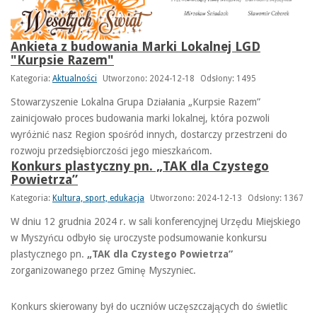
Ankieta z budowania Marki Lokalnej LGD
"Kurpsie Razem"
Kategoria:
Aktualności
Utworzono: 2024-12-18
Odsłony: 1495
Stowarzyszenie Lokalna Grupa Działania „Kurpsie Razem”
zainicjowało proces budowania marki lokalnej, która pozwoli
wyróżnić nasz Region spośród innych, dostarczy przestrzeni do
rozwoju przedsiębiorczości jego mieszkańcom.
Konkurs plastyczny pn. „TAK dla Czystego
Powietrza”
Kategoria:
Kultura, sport, edukacja
Utworzono: 2024-12-13
Odsłony: 1367
W dniu 12 grudnia 2024 r. w sali konferencyjnej Urzędu Miejskiego
w Myszyńcu odbyło się uroczyste podsumowanie konkursu
plastycznego pn.
„TAK dla Czystego Powietrza”
zorganizowanego przez Gminę Myszyniec.
Konkurs skierowany był do uczniów uczęszczających do świetlic