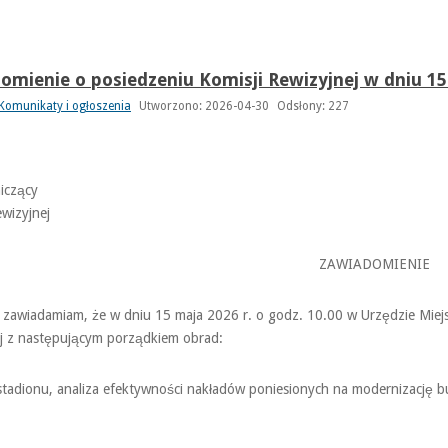
omienie o posiedzeniu Komisji Rewizyjnej w dniu 15
Komunikaty i ogłoszenia
Utworzono: 2026-04-30
Odsłony: 227
niczący
ewizyjnej
ZAWIADOMIENIE
 zawiadamiam, że w dniu 15 maja 2026 r. o godz. 10.00 w Urzędzie Miej
j z następującym porządkiem obrad:
stadionu, analiza efektywności nakładów poniesionych na modernizację 