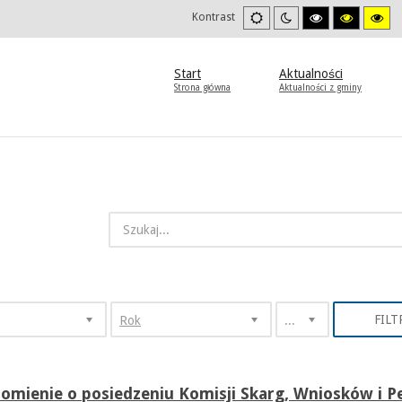
Ustawienia
Tryb
Wysoki
Wysoki
Wys
Kontrast
domyslne
nocny
kontrast
kontrast
kon
tryb
tryb
try
czarno/biały.
czarno/
żół
żółty.
Start
Aktualności
Strona główna
Aktualności z gminy
FILT
Rok
Wszystkie
omienie o posiedzeniu Komisji Skarg, Wniosków i Pe