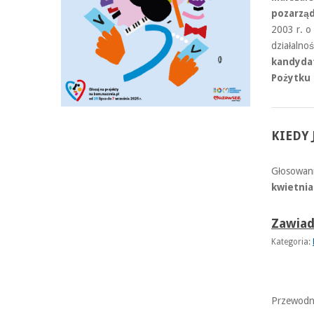
pozarz
2003 r. o
działalno
kandydat
Pożytku 
KIEDY
Głosowani
kwietnia
Zawiad
Kategoria:
Przewodni