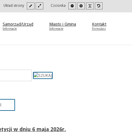
Szeroki
Stały
Mniejsza
Zwiększona
PLG_SYSTEM_JMFR
Domyślna
oki
Układ strony
Czcionka
szablon
szablon
czcionka
czcionka
czcionka
trast
b
to/czarny.
Samorząd/Urząd
Miasto i Gmina
Kontakt
Informacje
Informacje
Formularz
R
tycji w dniu 6 maja 2026r.