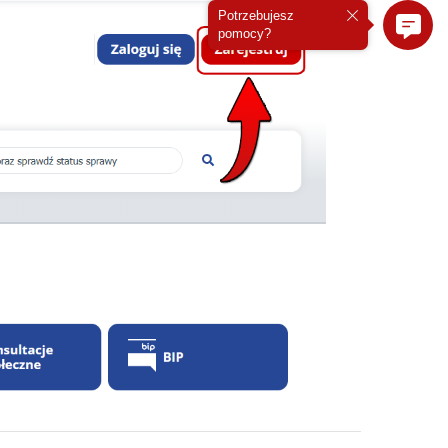
Potrzebujesz
pomocy?