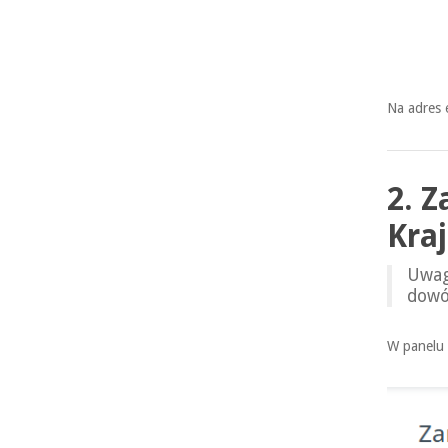
Na adres 
2. 
Kra
Uwaga
dowó
W panelu 