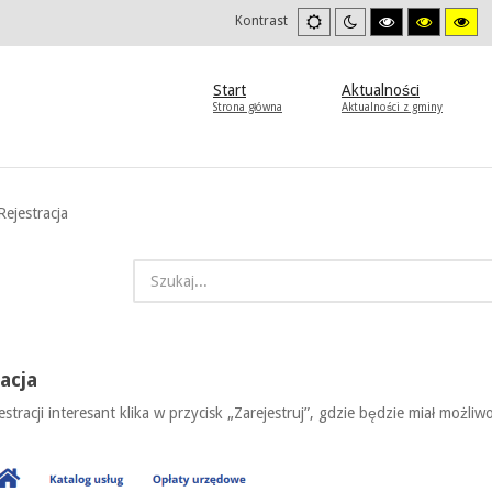
Ustawienia
Tryb
Wysoki
Wysoki
Wys
Kontrast
domyslne
nocny
kontrast
kontrast
kon
tryb
tryb
try
czarno/biały.
czarno/
żół
żółty.
Start
Aktualności
Strona główna
Aktualności z gminy
Rejestracja
acja
estracji interesant klika w przycisk „Zarejestruj”, gdzie będzie miał możliwoś