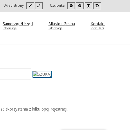
Szeroki
Stały
Mniejsza
Zwiększona
PLG_SYSTEM_JMFR
Domyślna
oki
Układ strony
Czcionka
szablon
szablon
czcionka
czcionka
czcionka
trast
b
to/czarny.
Samorząd/Urząd
Miasto i Gmina
Kontakt
Informacje
Informacje
Formularz
ć skorzystania z kilku opcji rejestracji.