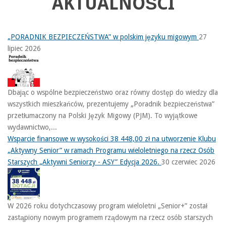
AKTUALNOŚCI
„PORADNIK BEZPIECZEŃSTWA” w polskim języku migowym
27
lipiec 2026
Dbając o wspólne bezpieczeństwo oraz równy dostęp do wiedzy dla
wszystkich mieszkańców, prezentujemy „Poradnik bezpieczeństwa”
przetłumaczony na Polski Język Migowy (PJM). To wyjątkowe
wydawnictwo,...
Wsparcie finansowe w wysokości 38 448,00 zł na utworzenie Klubu
„Aktywny Senior” w ramach Programu wieloletniego na rzecz Osób
Starszych „Aktywni Seniorzy - ASY” Edycja 2026.
30 czerwiec 2026
W 2026 roku dotychczasowy program wieloletni „Senior+” został
zastąpiony nowym programem rządowym na rzecz osób starszych