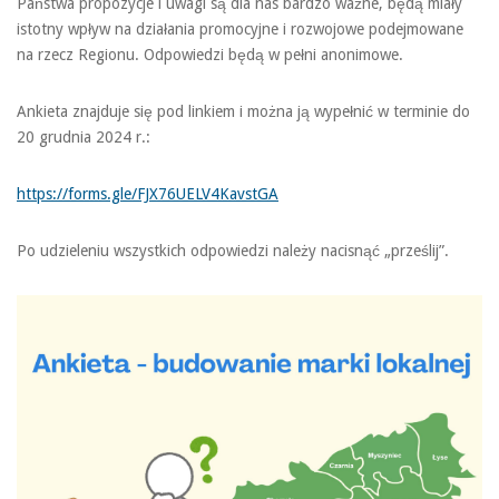
Państwa propozycje i uwagi są dla nas bardzo ważne, będą miały
istotny wpływ na działania promocyjne i rozwojowe podejmowane
na rzecz Regionu. Odpowiedzi będą w pełni anonimowe.
Ankieta znajduje się pod linkiem i można ją wypełnić w terminie do
20 grudnia 2024 r.:
https://forms.gle/FJX76UELV4KavstGA
Po udzieleniu wszystkich odpowiedzi należy nacisnąć „prześlij”.