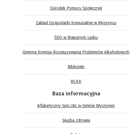
Ośrodek Pomocy Społecznej
Zakład Gospodarki Komunalnej w Myszyńcu
ŚDS w Białusnym Lasku
Gminna Komisja Rozwiązywania Problemów Alkoholowych
Biblioteki
RCKK
Baza informacyjna
Alfabetyczny Spis Ulic w Gminie Myszyniec
Służba zdrowia