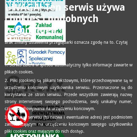
UWAGA! Ten serwis używa
cookies i podobnych
technologii.
Brak zmiany ustawienia przeglądarki oznacza zgodę na to.
Czytaj
więcej…
Zrozumiałem
1. Serwis zbiera w sposób automatyczny tylko informacje zawarte w
plikach cookies.
2. Pliki (cookies) są plikami tekstowymi, które przechowywane są w
urządzeniu końcowym użytkownika serwisu. Przeznaczone są do
korzystania ze stron serwisu. Przede wszystkim zawierają nazwę
strony internetowej swojego pochodzenia, swój unikalny numer,
czas przechowywania na urządzeniu końcowym.
3. Operator serwisu (tu nazwa i ewentualnie adres) jest podmiotem
zamieszczającym na urządzeniu końcowym swojego użytkownika
pliki cookies oraz mającym do nich dostęp.