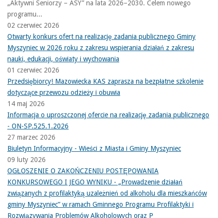
„Aktywni Seniorzy – ASY” na lata 2026–2030. Celem nowego
programu...
02 czerwiec 2026
Otwarty konkurs ofert na realizację zadania publicznego Gminy
Myszyniec w 2026 roku z zakresu wspierania działań z zakresu
nauki, edukacji, oświaty i wychowania
01 czerwiec 2026
Przedsiębiorcy! Mazowiecka KAS zaprasza na bezpłatne szkolenie
dotyczące przewozu odzieży i obuwia
14 maj 2026
Informacja o uproszczonej ofercie na realizację zadania publicznego
- ON-SP.525.1.2026
27 marzec 2026
Biuletyn Informacyjny - Wieści z Miasta i Gminy Myszyniec
09 luty 2026
OGŁOSZENIE O ZAKOŃCZENIU POSTĘPOWANIA
KONKURSOWEGO I JEGO WYNIKU - „Prowadzenie działań
związanych z profilaktyką uzależnień od alkoholu dla mieszkańców
gminy Myszyniec” w ramach Gminnego Programu Profilaktyki i
Rozwiązywania Problemów Alkoholowych oraz P