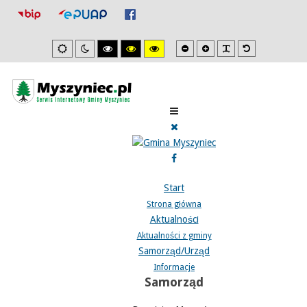
Mniejsza
Zwiększona
PLG_SYSTEM_J
Domyślna
Ustawienia
Tryb
Wysoki
Wysoki
Wysoki
czcionka
czcionka
czcionka
domyslne
nocny
kontrast
kontrast
kontrast
tryb
tryb
tryb
czarno/biały.
czarno/
żółto/czarny.
żółty.
Start
Strona główna
Aktualności
Aktualności z gminy
Samorząd/Urząd
Informacje
Samorząd