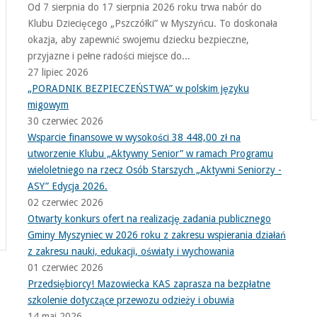
Od 7 sierpnia do 17 sierpnia 2026 roku trwa nabór do
Klubu Dziecięcego „Pszczółki” w Myszyńcu. To doskonała
okazja, aby zapewnić swojemu dziecku bezpieczne,
przyjazne i pełne radości miejsce do...
27 lipiec 2026
„PORADNIK BEZPIECZEŃSTWA” w polskim języku
migowym
30 czerwiec 2026
Wsparcie finansowe w wysokości 38 448,00 zł na
utworzenie Klubu „Aktywny Senior” w ramach Programu
wieloletniego na rzecz Osób Starszych „Aktywni Seniorzy -
ASY” Edycja 2026.
02 czerwiec 2026
Otwarty konkurs ofert na realizację zadania publicznego
Gminy Myszyniec w 2026 roku z zakresu wspierania działań
z zakresu nauki, edukacji, oświaty i wychowania
01 czerwiec 2026
Przedsiębiorcy! Mazowiecka KAS zaprasza na bezpłatne
szkolenie dotyczące przewozu odzieży i obuwia
14 maj 2026