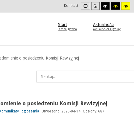
Ustawienia
Tryb
Wysoki
Wysoki
Wys
Kontrast
domyslne
nocny
kontrast
kontrast
kon
tryb
tryb
try
czarno/biały.
czarno/
żół
żółty.
Start
Aktualności
Strona główna
Aktualności z gminy
adomienie o posiedzeniu Komisji Rewizyjnej
omienie o posiedzeniu Komisji Rewizyjnej
Komunikaty i ogłoszenia
Utworzono: 2025-04-14
Odsłony: 687