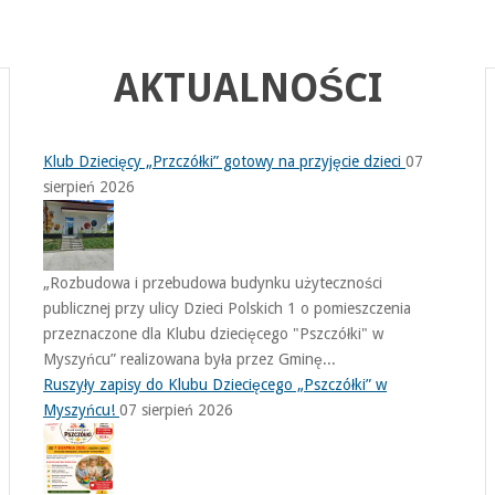
AKTUALNOŚCI
Klub Dziecięcy „Przczółki” gotowy na przyjęcie dzieci
07
sierpień 2026
„Rozbudowa i przebudowa budynku użyteczności
publicznej przy ulicy Dzieci Polskich 1 o pomieszczenia
przeznaczone dla Klubu dziecięcego "Pszczółki" w
Myszyńcu” realizowana była przez Gminę...
Ruszyły zapisy do Klubu Dziecięcego „Pszczółki” w
Myszyńcu!
07 sierpień 2026