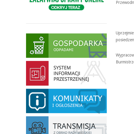
Przewodni
Uprzejmie
posiedzen
Wypracowa
Burmistr