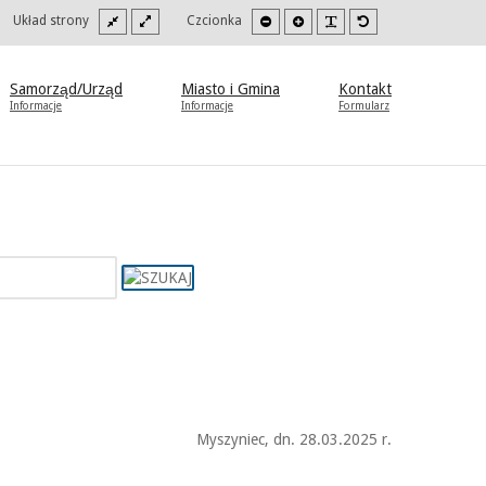
Szeroki
Stały
Mniejsza
Zwiększona
PLG_SYSTEM_JMFR
Domyślna
oki
Układ strony
Czcionka
szablon
szablon
czcionka
czcionka
czcionka
trast
b
to/czarny.
Samorząd/Urząd
Miasto i Gmina
Kontakt
Informacje
Informacje
Formularz
Myszyniec, dn. 28.03.2025 r.