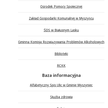
Ośrodek Pomocy Społecznej
Zakład Gospodarki Komunalnej w Myszyńcu
ŚDS w Białusnym Lasku
Gminna Komisja Rozwiązywania Problemów Alkoholowych
Biblioteki
RCKK
Baza informacyjna
Alfabetyczny Spis Ulic w Gminie Myszyniec
Służba zdrowia