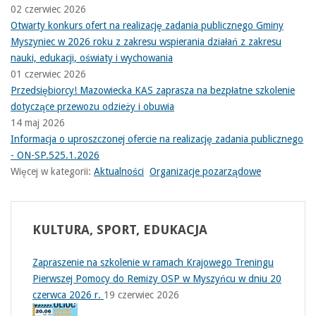
02 czerwiec 2026
Otwarty konkurs ofert na realizację zadania publicznego Gminy
Myszyniec w 2026 roku z zakresu wspierania działań z zakresu
nauki, edukacji, oświaty i wychowania
01 czerwiec 2026
Przedsiębiorcy! Mazowiecka KAS zaprasza na bezpłatne szkolenie
dotyczące przewozu odzieży i obuwia
14 maj 2026
Informacja o uproszczonej ofercie na realizację zadania publicznego
- ON-SP.525.1.2026
Więcej w kategorii:
Aktualności
Organizacje pozarządowe
KULTURA,
SPORT, EDUKACJA
Zapraszenie na szkolenie w ramach Krajowego Treningu
Pierwszej Pomocy do Remizy OSP w Myszyńcu w dniu 20
czerwca 2026 r.
19 czerwiec 2026