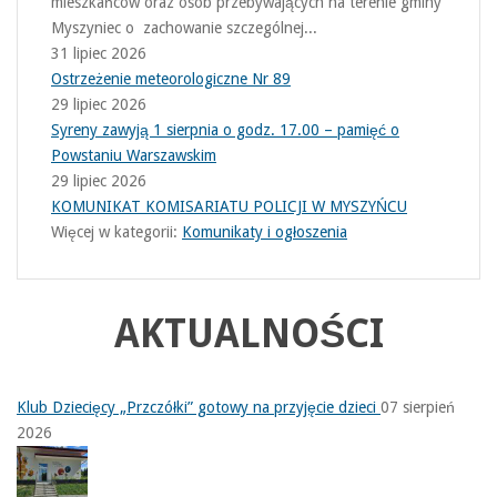
mieszkańców oraz osób przebywających na terenie gminy
Myszyniec o zachowanie szczególnej...
31 lipiec 2026
Ostrzeżenie meteorologiczne Nr 89
29 lipiec 2026
Syreny zawyją 1 sierpnia o godz. 17.00 – pamięć o
Powstaniu Warszawskim
29 lipiec 2026
KOMUNIKAT KOMISARIATU POLICJI W MYSZYŃCU
Więcej w kategorii:
Komunikaty i ogłoszenia
AKTUALNOŚCI
Klub Dziecięcy „Przczółki” gotowy na przyjęcie dzieci
07 sierpień
2026