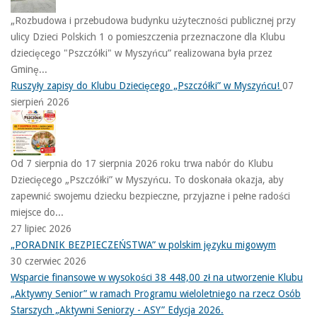
„Rozbudowa i przebudowa budynku użyteczności publicznej przy
ulicy Dzieci Polskich 1 o pomieszczenia przeznaczone dla Klubu
dziecięcego "Pszczółki" w Myszyńcu” realizowana była przez
Gminę...
Ruszyły zapisy do Klubu Dziecięcego „Pszczółki” w Myszyńcu!
07
sierpień 2026
Od 7 sierpnia do 17 sierpnia 2026 roku trwa nabór do Klubu
Dziecięcego „Pszczółki” w Myszyńcu. To doskonała okazja, aby
zapewnić swojemu dziecku bezpieczne, przyjazne i pełne radości
miejsce do...
27 lipiec 2026
„PORADNIK BEZPIECZEŃSTWA” w polskim języku migowym
30 czerwiec 2026
Wsparcie finansowe w wysokości 38 448,00 zł na utworzenie Klubu
„Aktywny Senior” w ramach Programu wieloletniego na rzecz Osób
Starszych „Aktywni Seniorzy - ASY” Edycja 2026.