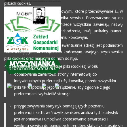
plikach cookies.
2. Pliki (cookies) są plikami tekstowymi, które przechowywane są w
urządzeniu końcowym użytkownika serwisu. Przeznaczone są do
korzystania ze stron serwisu. Przede wszystkim zawierają nazwę
strony internetowej swojego pochodzenia, swój unikalny numer,
czas przechowywania na urządzeniu końcowym.
3. Operator serwisu (tu nazwa i ewentualnie adres) jest podmiotem
zamieszczającym na urządzeniu końcowym swojego użytkownika
pliki cookies oraz mającym do nich dostęp.
4. Operator serwisu wykorzystuje pliki (cookies) w celu:
dopasowania zawartości strony internetowej do
indywidualnych preferencji użytkownika, przede wszystkim
pliki te rozpoznają jego urządzenie, aby zgodnie z jego
preferencjami wyświetlić stronę;
przygotowywania statystyk pomagających poznaniu
preferencji i zachowań użytkowników, analiza tych statystyk
jest anonimowa i umożliwia dostosowanie zawartości i
wyglądu serwisu do panujących trendów, statystyki stosuje się