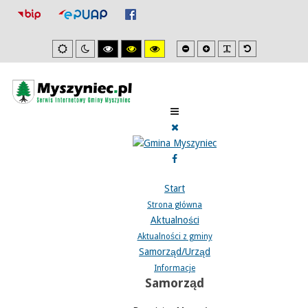
Mniejsza
Zwiększona
PLG_SYSTEM_J
Domyślna
Ustawienia
Tryb
Wysoki
Wysoki
Wysoki
czcionka
czcionka
czcionka
domyslne
nocny
kontrast
kontrast
kontrast
tryb
tryb
tryb
czarno/biały.
czarno/
żółto/czarny.
żółty.
Start
Strona główna
Aktualności
Aktualności z gminy
Samorząd/Urząd
Informacje
Samorząd