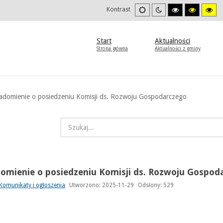
Ustawienia
Tryb
Wysoki
Wysoki
Wys
Kontrast
domyslne
nocny
kontrast
kontrast
kon
tryb
tryb
try
czarno/biały.
czarno/
żół
żółty.
Start
Aktualności
Strona główna
Aktualności z gminy
adomienie o posiedzeniu Komisji ds. Rozwoju Gospodarczego
omienie o posiedzeniu Komisji ds. Rozwoju Gospod
Komunikaty i ogłoszenia
Utworzono: 2025-11-29
Odsłony: 529