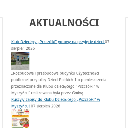
AKTUALNOŚCI
Klub Dziecięcy „Przczółki” gotowy na przyjęcie dzieci
07
sierpień 2026
„Rozbudowa i przebudowa budynku użyteczności
publicznej przy ulicy Dzieci Polskich 1 o pomieszczenia
przeznaczone dla Klubu dziecięcego "Pszczółki" w
Myszyńcu” realizowana była przez Gminę...
Ruszyły zapisy do Klubu Dziecięcego „Pszczółki” w
Myszyńcu!
07 sierpień 2026