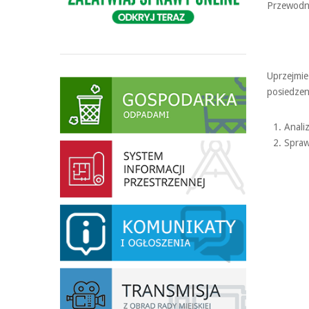
Przewodni
Uprzejmie
posiedzen
Anali
Spraw