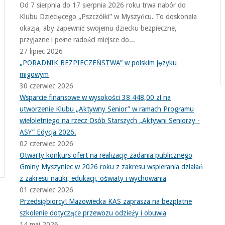
Od 7 sierpnia do 17 sierpnia 2026 roku trwa nabór do
Klubu Dziecięcego „Pszczółki” w Myszyńcu. To doskonała
okazja, aby zapewnić swojemu dziecku bezpieczne,
przyjazne i pełne radości miejsce do...
27 lipiec 2026
„PORADNIK BEZPIECZEŃSTWA” w polskim języku
migowym
30 czerwiec 2026
Wsparcie finansowe w wysokości 38 448,00 zł na
utworzenie Klubu „Aktywny Senior” w ramach Programu
wieloletniego na rzecz Osób Starszych „Aktywni Seniorzy -
ASY” Edycja 2026.
02 czerwiec 2026
Otwarty konkurs ofert na realizację zadania publicznego
Gminy Myszyniec w 2026 roku z zakresu wspierania działań
z zakresu nauki, edukacji, oświaty i wychowania
01 czerwiec 2026
Przedsiębiorcy! Mazowiecka KAS zaprasza na bezpłatne
szkolenie dotyczące przewozu odzieży i obuwia
14 maj 2026