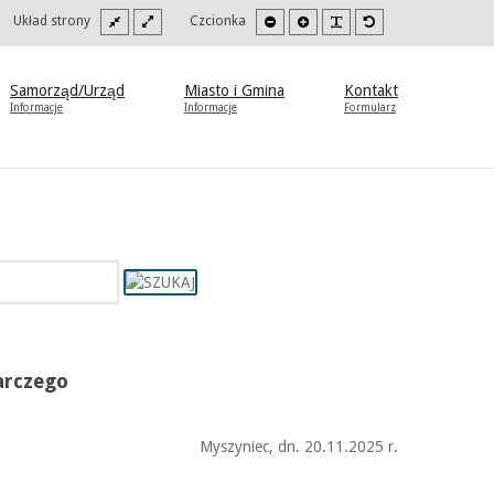
Szeroki
Stały
Mniejsza
Zwiększona
PLG_SYSTEM_JMFR
Domyślna
oki
Układ strony
Czcionka
szablon
szablon
czcionka
czcionka
czcionka
trast
b
to/czarny.
Samorząd/Urząd
Miasto i Gmina
Kontakt
Informacje
Informacje
Formularz
arczego
Myszyniec, dn. 20.11.2025 r.