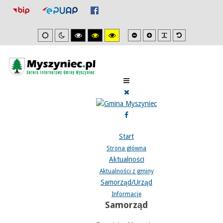
Mniejsza
Zwiększona
PLG_SYSTEM_J
Domyślna
Ustawienia
Tryb
Wysoki
Wysoki
Wysoki
czcionka
czcionka
czcionka
domyslne
nocny
kontrast
kontrast
kontrast
tryb
tryb
tryb
czarno/biały.
czarno/
żółto/czarny.
żółty.
Start
Strona główna
Aktualności
Aktualności z gminy
Samorząd/Urząd
Informacje
Samorząd