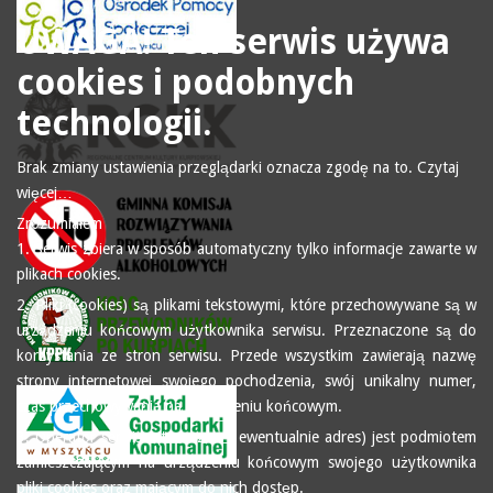
UWAGA! Ten serwis używa
cookies i podobnych
technologii.
Brak zmiany ustawienia przeglądarki oznacza zgodę na to.
Czytaj
więcej…
Zrozumiałem
1. Serwis zbiera w sposób automatyczny tylko informacje zawarte w
plikach cookies.
2. Pliki (cookies) są plikami tekstowymi, które przechowywane są w
urządzeniu końcowym użytkownika serwisu. Przeznaczone są do
korzystania ze stron serwisu. Przede wszystkim zawierają nazwę
strony internetowej swojego pochodzenia, swój unikalny numer,
czas przechowywania na urządzeniu końcowym.
3. Operator serwisu (tu nazwa i ewentualnie adres) jest podmiotem
zamieszczającym na urządzeniu końcowym swojego użytkownika
pliki cookies oraz mającym do nich dostęp.