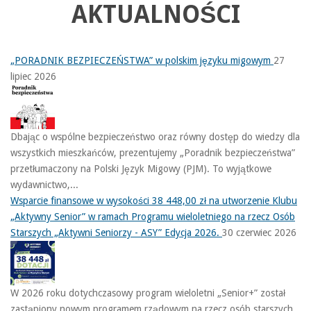
AKTUALNOŚCI
„PORADNIK BEZPIECZEŃSTWA” w polskim języku migowym
27
lipiec 2026
Dbając o wspólne bezpieczeństwo oraz równy dostęp do wiedzy dla
wszystkich mieszkańców, prezentujemy „Poradnik bezpieczeństwa”
przetłumaczony na Polski Język Migowy (PJM). To wyjątkowe
wydawnictwo,...
Wsparcie finansowe w wysokości 38 448,00 zł na utworzenie Klubu
„Aktywny Senior” w ramach Programu wieloletniego na rzecz Osób
Starszych „Aktywni Seniorzy - ASY” Edycja 2026.
30 czerwiec 2026
W 2026 roku dotychczasowy program wieloletni „Senior+” został
zastąpiony nowym programem rządowym na rzecz osób starszych