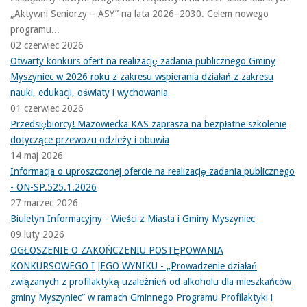
„Aktywni Seniorzy – ASY” na lata 2026–2030. Celem nowego
programu...
02 czerwiec 2026
Otwarty konkurs ofert na realizację zadania publicznego Gminy
Myszyniec w 2026 roku z zakresu wspierania działań z zakresu
nauki, edukacji, oświaty i wychowania
01 czerwiec 2026
Przedsiębiorcy! Mazowiecka KAS zaprasza na bezpłatne szkolenie
dotyczące przewozu odzieży i obuwia
14 maj 2026
Informacja o uproszczonej ofercie na realizację zadania publicznego
- ON-SP.525.1.2026
27 marzec 2026
Biuletyn Informacyjny - Wieści z Miasta i Gminy Myszyniec
09 luty 2026
OGŁOSZENIE O ZAKOŃCZENIU POSTĘPOWANIA
KONKURSOWEGO I JEGO WYNIKU - „Prowadzenie działań
związanych z profilaktyką uzależnień od alkoholu dla mieszkańców
gminy Myszyniec” w ramach Gminnego Programu Profilaktyki i