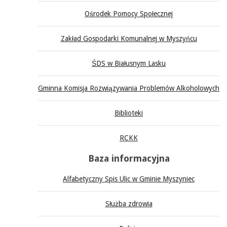
Ośrodek Pomocy Społecznej
Zakład Gospodarki Komunalnej w Myszyńcu
ŚDS w Białusnym Lasku
Gminna Komisja Rozwiązywania Problemów Alkoholowych
Biblioteki
RCKK
Baza informacyjna
Alfabetyczny Spis Ulic w Gminie Myszyniec
Służba zdrowia