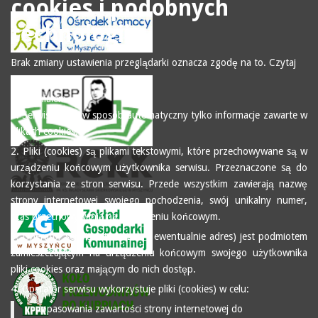
cookies i podobnych
technologii.
Brak zmiany ustawienia przeglądarki oznacza zgodę na to.
Czytaj
więcej…
Zrozumiałem
1. Serwis zbiera w sposób automatyczny tylko informacje zawarte w
plikach cookies.
2. Pliki (cookies) są plikami tekstowymi, które przechowywane są w
urządzeniu końcowym użytkownika serwisu. Przeznaczone są do
korzystania ze stron serwisu. Przede wszystkim zawierają nazwę
strony internetowej swojego pochodzenia, swój unikalny numer,
czas przechowywania na urządzeniu końcowym.
3. Operator serwisu (tu nazwa i ewentualnie adres) jest podmiotem
zamieszczającym na urządzeniu końcowym swojego użytkownika
pliki cookies oraz mającym do nich dostęp.
4. Operator serwisu wykorzystuje pliki (cookies) w celu:
dopasowania zawartości strony internetowej do