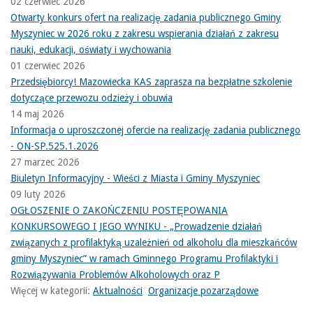
02 czerwiec 2026
Otwarty konkurs ofert na realizację zadania publicznego Gminy
Myszyniec w 2026 roku z zakresu wspierania działań z zakresu
nauki, edukacji, oświaty i wychowania
01 czerwiec 2026
Przedsiębiorcy! Mazowiecka KAS zaprasza na bezpłatne szkolenie
dotyczące przewozu odzieży i obuwia
14 maj 2026
Informacja o uproszczonej ofercie na realizację zadania publicznego
- ON-SP.525.1.2026
27 marzec 2026
Biuletyn Informacyjny - Wieści z Miasta i Gminy Myszyniec
09 luty 2026
OGŁOSZENIE O ZAKOŃCZENIU POSTĘPOWANIA
KONKURSOWEGO I JEGO WYNIKU - „Prowadzenie działań
związanych z profilaktyką uzależnień od alkoholu dla mieszkańców
gminy Myszyniec” w ramach Gminnego Programu Profilaktyki i
Rozwiązywania Problemów Alkoholowych oraz P
Więcej w kategorii:
Aktualności
Organizacje pozarządowe