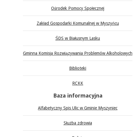
Ośrodek Pomocy Społecznej
Zakład Gospodarki Komunalnej w Myszyńcu
ŚDS w Białusnym Lasku
Gminna Komisja Rozwiązywania Problemów Alkoholowych
Biblioteki
RCKK
Baza informacyjna
Alfabetyczny Spis Ulic w Gminie Myszyniec
Służba zdrowia