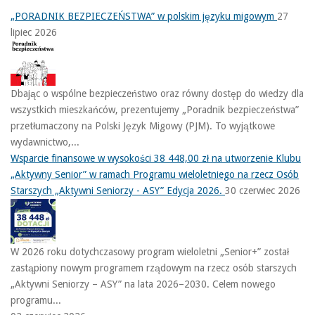
„PORADNIK BEZPIECZEŃSTWA” w polskim języku migowym
27
lipiec 2026
Dbając o wspólne bezpieczeństwo oraz równy dostęp do wiedzy dla
wszystkich mieszkańców, prezentujemy „Poradnik bezpieczeństwa”
przetłumaczony na Polski Język Migowy (PJM). To wyjątkowe
wydawnictwo,...
Wsparcie finansowe w wysokości 38 448,00 zł na utworzenie Klubu
„Aktywny Senior” w ramach Programu wieloletniego na rzecz Osób
Starszych „Aktywni Seniorzy - ASY” Edycja 2026.
30 czerwiec 2026
W 2026 roku dotychczasowy program wieloletni „Senior+” został
zastąpiony nowym programem rządowym na rzecz osób starszych
„Aktywni Seniorzy – ASY” na lata 2026–2030. Celem nowego
programu...