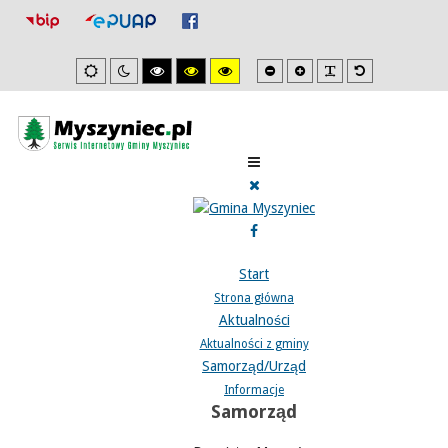
Mniejsza
Zwiększona
PLG_SYSTEM_J
Domyślna
Ustawienia
Tryb
Wysoki
Wysoki
Wysoki
czcionka
czcionka
czcionka
domyslne
nocny
kontrast
kontrast
kontrast
tryb
tryb
tryb
czarno/biały.
czarno/
żółto/czarny.
żółty.
Start
Strona główna
Aktualności
Aktualności z gminy
Samorząd/Urząd
Informacje
Samorząd