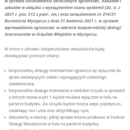
w sprawie ustanowienia określonych ograniczeń, nakazów i
zakazów w związku z wystąpieniem stanu epidemii
(Dz. U. z
2021 r. poz. 512 z poźń. zm.)
oraz
zarządzeniem nr 214/21
Burmistrza Myszyńca z dnia 21 kwietnia 2021 r. w sprawie
wprowadzenia ograniczeń w zakresie bezpośredniej obsługi
interesantów w Urzędzie Miejskim w Myszyńcu
.
W trosce o zdrowie i bezpieczeństwo mieszkańców będą
obowiązywać poniższe zmiany:
bezpośrednią obsługę interesantów ogranicza się wyłącznie do
spraw niecierpiących zwłoki i wymagających osobistego
stawiennictwa;
bezpośrednia obsługa interesanta w siedzibie Urzędu w sprawach
o których mowa w pkt 1 będzie możliwa wyłącznie w holu na
parterze budynku. Do Urzędu będzie można wejść pojedynczo,
zasłaniając nos i usta oraz dezynfekując ręce;
dokumenty w ważnej i pilnej sprawie można przekazać w Punkcie
Obsługi Mieszkańców w holu na parterze budynku;