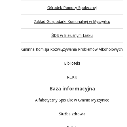
Ośrodek Pomocy Społecznej
Zakład Gospodarki Komunalnej w Myszyńcu
ŚDS w Białusnym Lasku
Gminna Komisja Rozwiązywania Problemów Alkoholowych
Biblioteki
RCKK
Baza informacyjna
Alfabetyczny Spis Ulic w Gminie Myszyniec
Służba zdrowia