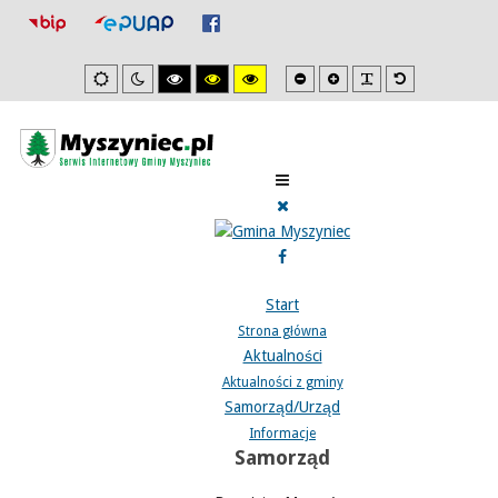
Mniejsza
Zwiększona
PLG_SYSTEM_J
Domyślna
Ustawienia
Tryb
Wysoki
Wysoki
Wysoki
czcionka
czcionka
czcionka
domyslne
nocny
kontrast
kontrast
kontrast
tryb
tryb
tryb
czarno/biały.
czarno/
żółto/czarny.
żółty.
Start
Strona główna
Aktualności
Aktualności z gminy
Samorząd/Urząd
Informacje
Samorząd