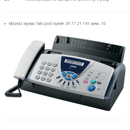
Możesz wysłać faks pod numer 29 77 21 141 wew. 10