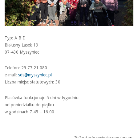
Typ: A B D
Białusny Lasek 19
07-430 Myszyniec
Telefon: 29 77 21 080
e-mail:
sds@myszyniec.pl
Liczba miejsc statutowych: 30
Placówka funkcjonuje 5 dni w tygodniu
od poniedziałku do piątku
w godzinach 7.45 – 16.00
„Tylko życie poświęcone innym,