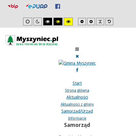
Mniejsza
Zwiększona
PLG_SYSTEM_J
Domyślna
Ustawienia
Tryb
Wysoki
Wysoki
Wysoki
czcionka
czcionka
czcionka
domyslne
nocny
kontrast
kontrast
kontrast
tryb
tryb
tryb
czarno/biały.
czarno/
żółto/czarny.
żółty.
Start
Strona główna
Aktualności
Aktualności z gminy
Samorząd/Urząd
Informacje
Samorząd