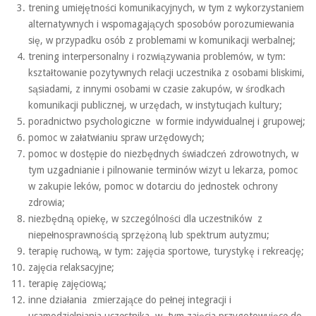
trening umiejętności komunikacyjnych, w tym z wykorzystaniem
alternatywnych i wspomagających sposobów porozumiewania
się, w przypadku osób z problemami w komunikacji werbalnej;
trening interpersonalny i rozwiązywania problemów, w tym:
kształtowanie pozytywnych relacji uczestnika z osobami bliskimi,
sąsiadami, z innymi osobami w czasie zakupów, w środkach
komunikacji publicznej, w urzędach, w instytucjach kultury;
poradnictwo psychologiczne w formie indywidualnej i grupowej;
pomoc w załatwianiu spraw urzędowych;
pomoc w dostępie do niezbędnych świadczeń zdrowotnych, w
tym uzgadnianie i pilnowanie terminów wizyt u lekarza, pomoc
w zakupie leków, pomoc w dotarciu do jednostek ochrony
zdrowia;
niezbędną opiekę, w szczególności dla uczestników z
niepełnosprawnością sprzężoną lub spektrum autyzmu;
terapię ruchową, w tym: zajęcia sportowe, turystykę i rekreację;
zajęcia relaksacyjne;
terapię zajęciową;
inne działania zmierzające do pełnej integracji i
usamodzielniania uczestnika, w tym zajęcia przygotowujące do