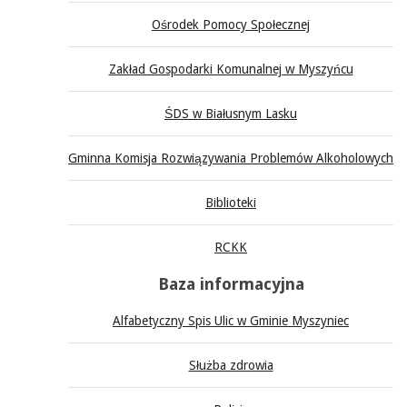
Ośrodek Pomocy Społecznej
Zakład Gospodarki Komunalnej w Myszyńcu
ŚDS w Białusnym Lasku
Gminna Komisja Rozwiązywania Problemów Alkoholowych
Biblioteki
RCKK
Baza informacyjna
Alfabetyczny Spis Ulic w Gminie Myszyniec
Służba zdrowia