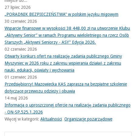
miejsce do...
27 lipiec 2026
„PORADNIK BEZPIECZEŃSTWA” w polskim języku migowym
30 czerwiec 2026
Wsparcie finansowe w wysokości 38 448,00 zł na utworzenie Klubu
„Aktywny Senior” w ramach Programu wieloletniego na rzecz Osób
Starszych „Aktywni Seniorzy - ASY” Edycja 2026.
02 czerwiec 2026
Otwarty konkurs ofert na realizację zadania publicznego Gminy
Myszyniec w 2026 roku z zakresu wspierania działań z zakresu
nauki, edukacji, oświaty i wychowania
01 czerwiec 2026
Przedsiębiorcy! Mazowiecka KAS zaprasza na bezpłatne szkolenie
dotyczące przewozu odzieży i obuwia
14 maj 2026
Informacja o uproszczonej ofercie na realizację zadania publicznego
- ON-SP.525.1.2026
Więcej w kategorii:
Aktualności
Organizacje pozarządowe