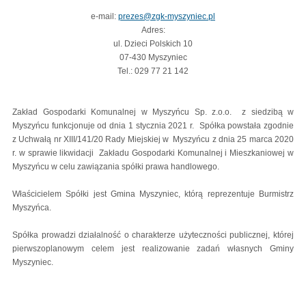
e-mail:
prezes@zgk-myszyniec.pl
Adres:
ul. Dzieci Polskich 10
07-430 Myszyniec
Tel.: 029 77 21 142
Zakład Gospodarki Komunalnej w Myszyńcu Sp. z.o.o. z siedzibą w
Myszyńcu funkcjonuje od dnia 1 stycznia 2021 r. Spółka powstała zgodnie
z Uchwałą nr XIII/141/20 Rady Miejskiej w Myszyńcu z dnia 25 marca 2020
r. w sprawie likwidacji Zakładu Gospodarki Komunalnej i Mieszkaniowej w
Myszyńcu w celu zawiązania spółki prawa handlowego.
Właścicielem Spółki jest Gmina Myszyniec, którą reprezentuje Burmistrz
Myszyńca.
Spółka prowadzi działalność o charakterze użyteczności publicznej, której
pierwszoplanowym celem jest realizowanie zadań własnych Gminy
Myszyniec.