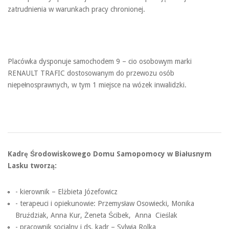
zatrudnienia w warunkach pracy chronionej.
Placówka dysponuje samochodem 9 – cio osobowym marki
RENAULT TRAFIC dostosowanym do przewozu osób
niepełnosprawnych, w tym 1 miejsce na wózek inwalidzki.
Kadrę Środowiskowego Domu Samopomocy w Białusnym
Lasku tworzą:
- kierownik – Elżbieta Józefowicz
- terapeuci i opiekunowie: Przemysław Osowiecki, Monika
Bruździak, Anna Kur, Żeneta Ścibek, Anna Cieślak
- pracownik socjalny i ds. kadr – Sylwia Rolka