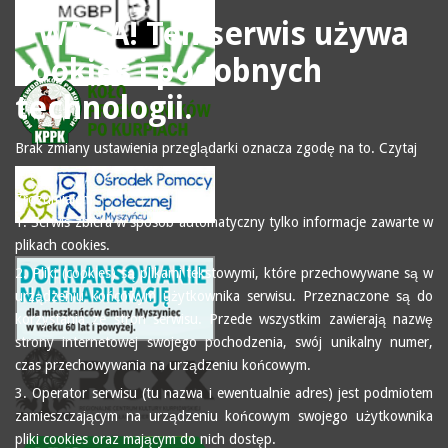
UWAGA! Ten serwis używa
cookies i podobnych
technologii.
Brak zmiany ustawienia przeglądarki oznacza zgodę na to.
Czytaj
więcej…
Zrozumiałem
1. Serwis zbiera w sposób automatyczny tylko informacje zawarte w
plikach cookies.
2. Pliki (cookies) są plikami tekstowymi, które przechowywane są w
urządzeniu końcowym użytkownika serwisu. Przeznaczone są do
korzystania ze stron serwisu. Przede wszystkim zawierają nazwę
strony internetowej swojego pochodzenia, swój unikalny numer,
czas przechowywania na urządzeniu końcowym.
3. Operator serwisu (tu nazwa i ewentualnie adres) jest podmiotem
zamieszczającym na urządzeniu końcowym swojego użytkownika
pliki cookies oraz mającym do nich dostęp.