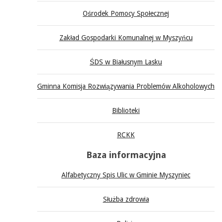
Ośrodek Pomocy Społecznej
Zakład Gospodarki Komunalnej w Myszyńcu
ŚDS w Białusnym Lasku
Gminna Komisja Rozwiązywania Problemów Alkoholowych
Biblioteki
RCKK
Baza informacyjna
Alfabetyczny Spis Ulic w Gminie Myszyniec
Służba zdrowia