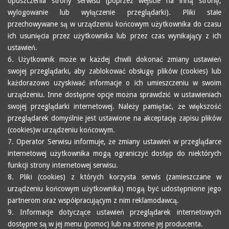
opuszczenia strony serwisu (poprzez wejście na inną stronę,
wylogowanie lub wyłączenie przeglądarki). Pliki stałe
przechowywane są w urządzeniu końcowym użytkownika do czasu
ich usunięcia przez użytkownika lub przez czas wynikający z ich
ustawień.
6. Użytkownik może w każdej chwili dokonać zmiany ustawień
swojej przeglądarki, aby zablokować obsługę plików (cookies) lub
każdorazowo uzyskiwać informacje o ich umieszczeniu w swoim
urządzeniu. Inne dostępne opcje można sprawdzić w ustawieniach
swojej przeglądarki internetowej. Należy pamiętać, że większość
przeglądarek domyślnie jest ustawione na akceptację zapisu plików
(cookies)w urządzeniu końcowym.
7. Operator Serwisu informuje, że zmiany ustawień w przeglądarce
internetowej użytkownika mogą ograniczyć dostęp do niektórych
funkcji strony internetowej serwisu.
8. Pliki (cookies) z których korzysta serwis (zamieszczane w
urządzeniu końcowym użytkownika) mogą być udostępnione jego
partnerom oraz współpracującym z nim reklamodawcą.
9. Informacje dotyczące ustawień przeglądarek internetowych
dostępne są w jej menu (pomoc) lub na stronie jej producenta.