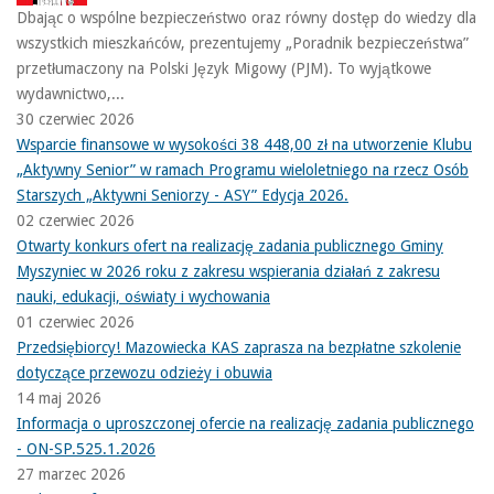
Dbając o wspólne bezpieczeństwo oraz równy dostęp do wiedzy dla
wszystkich mieszkańców, prezentujemy „Poradnik bezpieczeństwa”
przetłumaczony na Polski Język Migowy (PJM). To wyjątkowe
wydawnictwo,...
30 czerwiec 2026
Wsparcie finansowe w wysokości 38 448,00 zł na utworzenie Klubu
„Aktywny Senior” w ramach Programu wieloletniego na rzecz Osób
Starszych „Aktywni Seniorzy - ASY” Edycja 2026.
02 czerwiec 2026
Otwarty konkurs ofert na realizację zadania publicznego Gminy
Myszyniec w 2026 roku z zakresu wspierania działań z zakresu
nauki, edukacji, oświaty i wychowania
01 czerwiec 2026
Przedsiębiorcy! Mazowiecka KAS zaprasza na bezpłatne szkolenie
dotyczące przewozu odzieży i obuwia
14 maj 2026
Informacja o uproszczonej ofercie na realizację zadania publicznego
- ON-SP.525.1.2026
27 marzec 2026