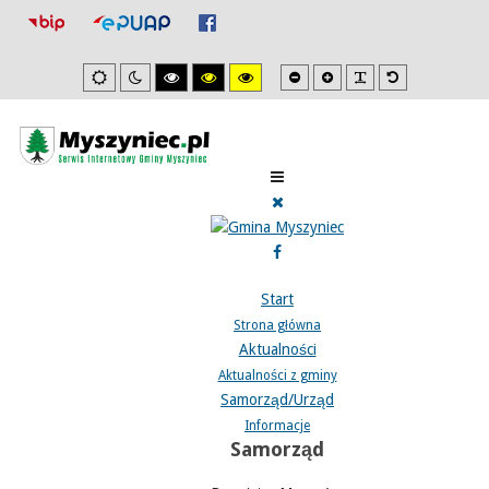
Mniejsza
Zwiększona
PLG_SYSTEM_J
Domyślna
Ustawienia
Tryb
Wysoki
Wysoki
Wysoki
czcionka
czcionka
czcionka
domyslne
nocny
kontrast
kontrast
kontrast
tryb
tryb
tryb
czarno/biały.
czarno/
żółto/czarny.
żółty.
Start
Strona główna
Aktualności
Aktualności z gminy
Samorząd/Urząd
Informacje
Samorząd