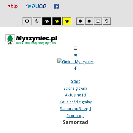
Mniejsza
Zwiększona
PLG_SYSTEM_J
Domyślna
Ustawienia
Tryb
Wysoki
Wysoki
Wysoki
czcionka
czcionka
czcionka
domyslne
nocny
kontrast
kontrast
kontrast
tryb
tryb
tryb
czarno/biały.
czarno/
żółto/czarny.
żółty.
Start
Strona główna
Aktualności
Aktualności z gminy
Samorząd/Urząd
Informacje
Samorząd