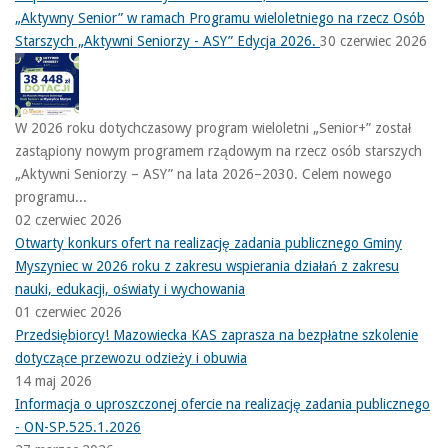
„Aktywny Senior” w ramach Programu wieloletniego na rzecz Osób
Starszych „Aktywni Seniorzy - ASY” Edycja 2026.
30 czerwiec 2026
W 2026 roku dotychczasowy program wieloletni „Senior+” został
zastąpiony nowym programem rządowym na rzecz osób starszych
„Aktywni Seniorzy – ASY” na lata 2026–2030. Celem nowego
programu...
02 czerwiec 2026
Otwarty konkurs ofert na realizację zadania publicznego Gminy
Myszyniec w 2026 roku z zakresu wspierania działań z zakresu
nauki, edukacji, oświaty i wychowania
01 czerwiec 2026
Przedsiębiorcy! Mazowiecka KAS zaprasza na bezpłatne szkolenie
dotyczące przewozu odzieży i obuwia
14 maj 2026
Informacja o uproszczonej ofercie na realizację zadania publicznego
- ON-SP.525.1.2026