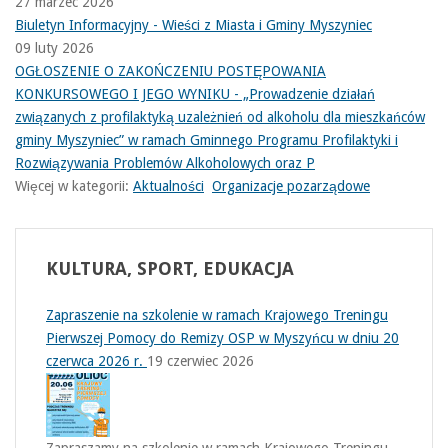
27 marzec 2026
Biuletyn Informacyjny - Wieści z Miasta i Gminy Myszyniec
09 luty 2026
OGŁOSZENIE O ZAKOŃCZENIU POSTĘPOWANIA
KONKURSOWEGO I JEGO WYNIKU - „Prowadzenie działań
związanych z profilaktyką uzależnień od alkoholu dla mieszkańców
gminy Myszyniec” w ramach Gminnego Programu Profilaktyki i
Rozwiązywania Problemów Alkoholowych oraz P
Więcej w kategorii:
Aktualności
Organizacje pozarządowe
KULTURA,
SPORT, EDUKACJA
Zapraszenie na szkolenie w ramach Krajowego Treningu
Pierwszej Pomocy do Remizy OSP w Myszyńcu w dniu 20
czerwca 2026 r.
19 czerwiec 2026