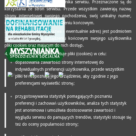
urządzeniu końcowym użytkownika serwisu. Przeznaczone są do
korzystania ze stron serwisu. Przede wszystkim zawierają nazwę
strony internetowej swojego pochodzenia, swój unikalny numer,
czas przechowywania na urządzeniu końcowym.
3. Operator serwisu (tu nazwa i ewentualnie adres) jest podmiotem
zamieszczającym na urządzeniu końcowym swojego użytkownika
pliki cookies oraz mającym do nich dostęp.
4. Operator serwisu wykorzystuje pliki (cookies) w celu:
dopasowania zawartości strony internetowej do
indywidualnych preferencji użytkownika, przede wszystkim
pliki te rozpoznają jego urządzenie, aby zgodnie z jego
preferencjami wyświetlić stronę;
przygotowywania statystyk pomagających poznaniu
preferencji i zachowań użytkowników, analiza tych statystyk
jest anonimowa i umożliwia dostosowanie zawartości i
wyglądu serwisu do panujących trendów, statystyki stosuje się
też do oceny popularności strony;