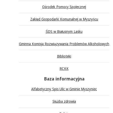
Ośrodek Pomocy Społecznej
Zakład Gospodarki Komunalnej w Myszyńcu
ŚDS w Białusnym Lasku
Gminna Komisja Rozwiązywania Problemów Alkoholowych
Biblioteki
RCKK
Baza informacyjna
Alfabetyczny Spis Ulic w Gminie Myszyniec
Służba zdrowia