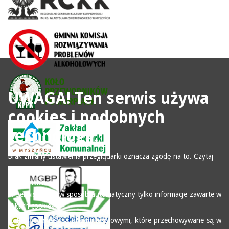
UWAGA! Ten serwis używa
cookies i podobnych
technologii.
Brak zmiany ustawienia przeglądarki oznacza zgodę na to.
Czytaj
więcej…
Zrozumiałem
1. Serwis zbiera w sposób automatyczny tylko informacje zawarte w
plikach cookies.
2. Pliki (cookies) są plikami tekstowymi, które przechowywane są w